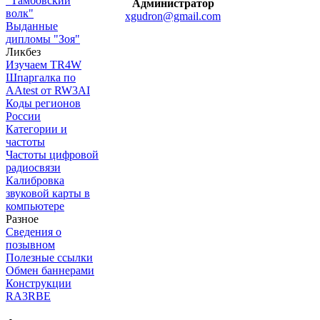
"Тамбовский
Администратор
волк"
xgudron@gmail.com
Выданные
дипломы "Зоя"
Ликбез
Изучаем TR4W
Шпаргалка по
AAtest от RW3AI
Коды регионов
России
Категории и
частоты
Частоты цифровой
радиосвязи
Калибровка
звуковой карты в
компьютере
Разное
Сведения о
позывном
Полезные ссылки
Обмен баннерами
Конструкции
RA3RBE