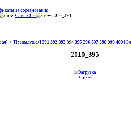
фикаты за соревнования
Слет-2010
2010_393
вая]
< [Предыдущая]
391
392
393
394
395
396
397
398
399
400
[Сл
2010_395
Загрузка