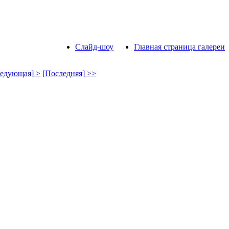
Слайд-шоу
Главная страница галереи
едующая] >
[Последняя] >>