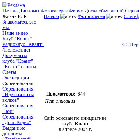
Начало
Дипломы
Фотогалерея
Форум
Доска объявлений
Серти
Жизнь R3R
Начало
Фотогалерея
Слеты
Знакомьтесь это
мы.
Наше видео
Клуб "Квант"
Радиоклуб "Квант"
<< [Пер
(Положение)
Документы
клуба "Квант"
"Квант" взносы
Слеты
Экспедиции
Соревнования
Соревнования
Просмотров:
644
"Идет охота на
волков"
Нет описания
Соревнования
"Зоя"
Соревнования
Сайт основан по инициативе
"День Радио"
клуба
Квант
Выданные
в апреле 2004 г.
дипломы