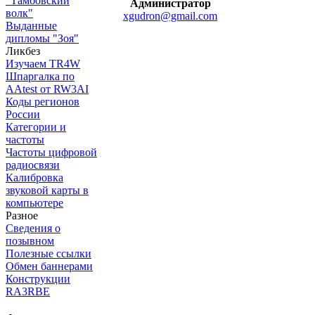
"Тамбовский
Администратор
волк"
xgudron@gmail.com
Выданные
дипломы "Зоя"
Ликбез
Изучаем TR4W
Шпаргалка по
AAtest от RW3AI
Коды регионов
России
Категории и
частоты
Частоты цифровой
радиосвязи
Калибровка
звуковой карты в
компьютере
Разное
Сведения о
позывном
Полезные ссылки
Обмен баннерами
Конструкции
RA3RBE