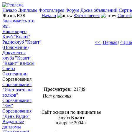
Начало
Дипломы
Фотогалерея
Форум
Доска объявлений
Серти
Жизнь R3R
Начало
Фотогалерея
Слеты
Знакомьтесь это
мы.
Наше видео
Клуб "Квант"
Радиоклуб "Квант"
<< [Первая]
< [Пр
(Положение)
Документы
клуба "Квант"
"Квант" взносы
Слеты
Экспедиции
Соревнования
Соревнования
Просмотров:
21749
"Идет охота на
волков"
Нет описания
Соревнования
"Зоя"
Соревнования
Сайт основан по инициативе
"День Радио"
клуба
Квант
Выданные
в апреле 2004 г.
дипломы