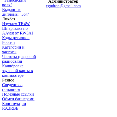
"Тамбовский
Администратор
волк"
xgudron@gmail.com
Выданные
дипломы "Зоя"
Ликбез
Изучаем TR4W
Шпаргалка по
AAtest от RW3AI
Коды регионов
России
Категории и
частоты
Частоты цифровой
радиосвязи
Калибровка
звуковой карты в
компьютере
Разное
Сведения о
позывном
Полезные ссылки
Обмен баннерами
Конструкции
RA3RBE