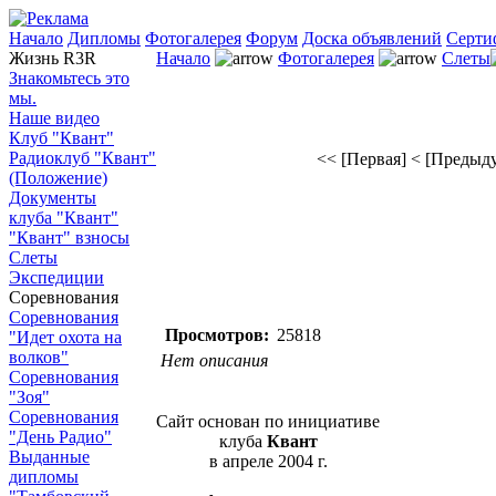
Начало
Дипломы
Фотогалерея
Форум
Доска объявлений
Серти
Жизнь R3R
Начало
Фотогалерея
Слеты
Знакомьтесь это
мы.
Наше видео
Клуб "Квант"
Радиоклуб "Квант"
<< [Первая]
< [Предыд
(Положение)
Документы
клуба "Квант"
"Квант" взносы
Слеты
Экспедиции
Соревнования
Соревнования
Просмотров:
25818
"Идет охота на
волков"
Нет описания
Соревнования
"Зоя"
Соревнования
Сайт основан по инициативе
"День Радио"
клуба
Квант
Выданные
в апреле 2004 г.
дипломы