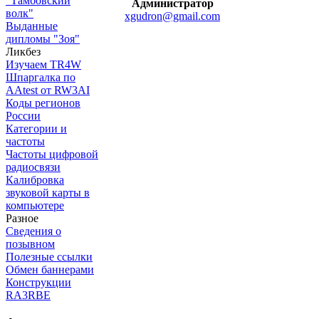
"Тамбовский
Администратор
волк"
xgudron@gmail.com
Выданные
дипломы "Зоя"
Ликбез
Изучаем TR4W
Шпаргалка по
AAtest от RW3AI
Коды регионов
России
Категории и
частоты
Частоты цифровой
радиосвязи
Калибровка
звуковой карты в
компьютере
Разное
Сведения о
позывном
Полезные ссылки
Обмен баннерами
Конструкции
RA3RBE