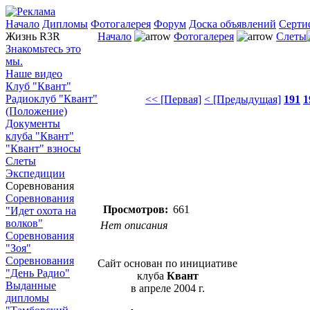
Начало
Дипломы
Фотогалерея
Форум
Доска объявлений
Серти
Жизнь R3R
Начало
Фотогалерея
Слеты
Знакомьтесь это
мы.
Наше видео
Клуб "Квант"
Радиоклуб "Квант"
<< [Первая]
< [Предыдущая]
191
1
(Положение)
Документы
клуба "Квант"
"Квант" взносы
Слеты
Экспедиции
Соревнования
Соревнования
Просмотров:
661
"Идет охота на
волков"
Нет описания
Соревнования
"Зоя"
Соревнования
Сайт основан по инициативе
"День Радио"
клуба
Квант
Выданные
в апреле 2004 г.
дипломы