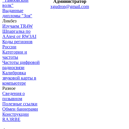
"Тамбовский
Администратор
волк"
xgudron@gmail.com
Выданные
дипломы "Зоя"
Ликбез
Изучаем TR4W
Шпаргалка по
AAtest от RW3AI
Коды регионов
России
Категории и
частоты
Частоты цифровой
радиосвязи
Калибровка
звуковой карты в
компьютере
Разное
Сведения о
позывном
Полезные ссылки
Обмен баннерами
Конструкции
RA3RBE