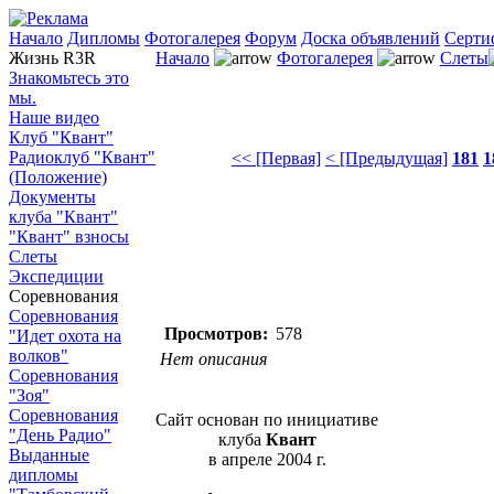
Начало
Дипломы
Фотогалерея
Форум
Доска объявлений
Серти
Жизнь R3R
Начало
Фотогалерея
Слеты
Знакомьтесь это
мы.
Наше видео
Клуб "Квант"
Радиоклуб "Квант"
<< [Первая]
< [Предыдущая]
181
1
(Положение)
Документы
клуба "Квант"
"Квант" взносы
Слеты
Экспедиции
Соревнования
Соревнования
Просмотров:
578
"Идет охота на
волков"
Нет описания
Соревнования
"Зоя"
Соревнования
Сайт основан по инициативе
"День Радио"
клуба
Квант
Выданные
в апреле 2004 г.
дипломы