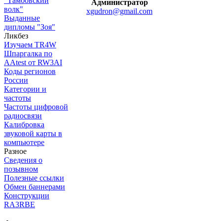
"Тамбовский
Администратор
волк"
xgudron@gmail.com
Выданные
дипломы "Зоя"
Ликбез
Изучаем TR4W
Шпаргалка по
AAtest от RW3AI
Коды регионов
России
Категории и
частоты
Частоты цифровой
радиосвязи
Калибровка
звуковой карты в
компьютере
Разное
Сведения о
позывном
Полезные ссылки
Обмен баннерами
Конструкции
RA3RBE