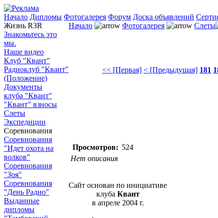
Начало
Дипломы
Фотогалерея
Форум
Доска объявлений
Серти
Жизнь R3R
Начало
Фотогалерея
Слеты
Знакомьтесь это
мы.
Наше видео
Клуб "Квант"
Радиоклуб "Квант"
<< [Первая]
< [Предыдущая]
181
1
(Положение)
Документы
клуба "Квант"
"Квант" взносы
Слеты
Экспедиции
Соревнования
Соревнования
Просмотров:
524
"Идет охота на
волков"
Нет описания
Соревнования
"Зоя"
Соревнования
Сайт основан по инициативе
"День Радио"
клуба
Квант
Выданные
в апреле 2004 г.
дипломы