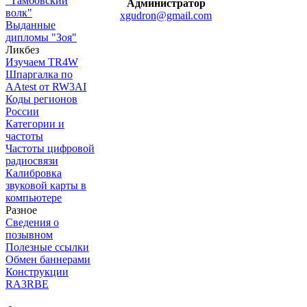
"Тамбовский
Администратор
волк"
xgudron@gmail.com
Выданные
дипломы "Зоя"
Ликбез
Изучаем TR4W
Шпаргалка по
AAtest от RW3AI
Коды регионов
России
Категории и
частоты
Частоты цифровой
радиосвязи
Калибровка
звуковой карты в
компьютере
Разное
Сведения о
позывном
Полезные ссылки
Обмен баннерами
Конструкции
RA3RBE