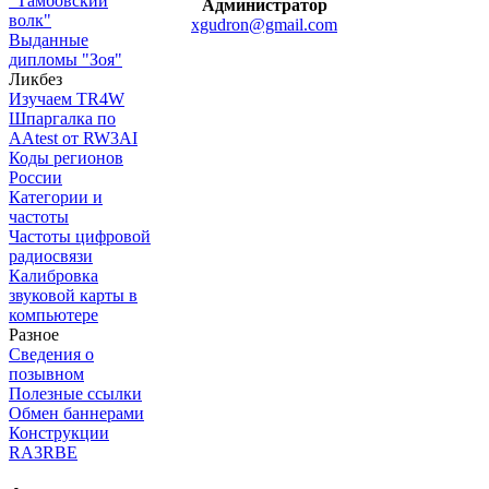
"Тамбовский
Администратор
волк"
xgudron@gmail.com
Выданные
дипломы "Зоя"
Ликбез
Изучаем TR4W
Шпаргалка по
AAtest от RW3AI
Коды регионов
России
Категории и
частоты
Частоты цифровой
радиосвязи
Калибровка
звуковой карты в
компьютере
Разное
Сведения о
позывном
Полезные ссылки
Обмен баннерами
Конструкции
RA3RBE