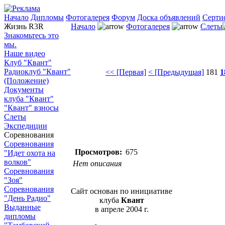
Начало
Дипломы
Фотогалерея
Форум
Доска объявлений
Серти
Жизнь R3R
Начало
Фотогалерея
Слеты
Знакомьтесь это
мы.
Наше видео
Клуб "Квант"
Радиоклуб "Квант"
<< [Первая]
< [Предыдущая]
181
1
(Положение)
Документы
клуба "Квант"
"Квант" взносы
Слеты
Экспедиции
Соревнования
Соревнования
Просмотров:
675
"Идет охота на
волков"
Нет описания
Соревнования
"Зоя"
Соревнования
Сайт основан по инициативе
"День Радио"
клуба
Квант
Выданные
в апреле 2004 г.
дипломы