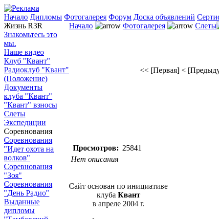
Начало
Дипломы
Фотогалерея
Форум
Доска объявлений
Серти
Жизнь R3R
Начало
Фотогалерея
Слеты
Знакомьтесь это
мы.
Наше видео
Клуб "Квант"
Радиоклуб "Квант"
<< [Первая]
< [Предыд
(Положение)
Документы
клуба "Квант"
"Квант" взносы
Слеты
Экспедиции
Соревнования
Соревнования
Просмотров:
25841
"Идет охота на
волков"
Нет описания
Соревнования
"Зоя"
Соревнования
Сайт основан по инициативе
"День Радио"
клуба
Квант
Выданные
в апреле 2004 г.
дипломы