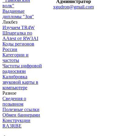
"Тамбовский
Администратор
волк"
xgudron@gmail.com
Выданные
дипломы "Зоя"
Ликбез
Изучаем TR4W
Шпаргалка по
AAtest от RW3AI
Коды регионов
России
Категории и
частоты
Частоты цифровой
радиосвязи
Калибровка
звуковой карты в
компьютере
Разное
Сведения о
позывном
Полезные ссылки
Обмен баннерами
Конструкции
RA3RBE