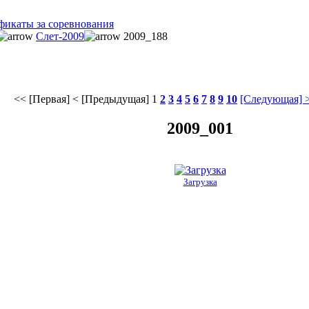
фикаты за соревнования
Слет-2009
2009_188
<< [Первая]
< [Предыдущая]
1
2
3
4
5
6
7
8
9
10
[Следующая] 
2009_001
Загрузка