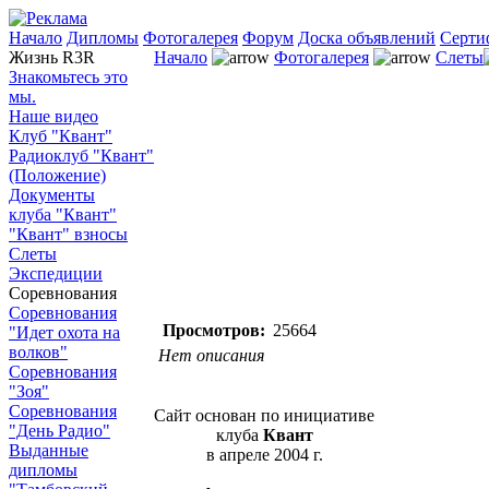
Начало
Дипломы
Фотогалерея
Форум
Доска объявлений
Серти
Жизнь R3R
Начало
Фотогалерея
Слеты
Знакомьтесь это
мы.
Наше видео
Клуб "Квант"
Радиоклуб "Квант"
(Положение)
Документы
клуба "Квант"
"Квант" взносы
Слеты
Экспедиции
Соревнования
Соревнования
Просмотров:
25664
"Идет охота на
волков"
Нет описания
Соревнования
"Зоя"
Соревнования
Сайт основан по инициативе
"День Радио"
клуба
Квант
Выданные
в апреле 2004 г.
дипломы