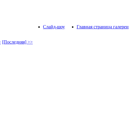
Слайд-шоу
Главная страница галереи
>
[Последняя] >>