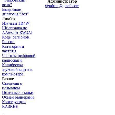
"Тамбовский
Администратор
волк"
xgudron@gmail.com
Выданные
дипломы "Зоя"
Ликбез
Изучаем TR4W
Шпаргалка по
AAtest от RW3AI
Коды регионов
России
Категории и
частоты
Частоты цифровой
радиосвязи
Калибровка
звуковой карты в
компьютере
Разное
Сведения о
позывном
Полезные ссылки
Обмен баннерами
Конструкции
RA3RBE