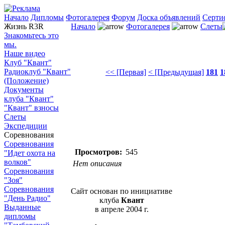
Начало
Дипломы
Фотогалерея
Форум
Доска объявлений
Серти
Жизнь R3R
Начало
Фотогалерея
Слеты
Знакомьтесь это
мы.
Наше видео
Клуб "Квант"
Радиоклуб "Квант"
<< [Первая]
< [Предыдущая]
181
1
(Положение)
Документы
клуба "Квант"
"Квант" взносы
Слеты
Экспедиции
Соревнования
Соревнования
Просмотров:
545
"Идет охота на
волков"
Нет описания
Соревнования
"Зоя"
Соревнования
Сайт основан по инициативе
"День Радио"
клуба
Квант
Выданные
в апреле 2004 г.
дипломы