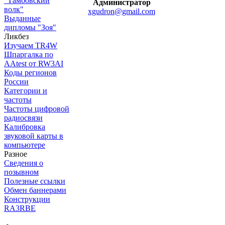
"Тамбовский
Администратор
волк"
xgudron@gmail.com
Выданные
дипломы "Зоя"
Ликбез
Изучаем TR4W
Шпаргалка по
AAtest от RW3AI
Коды регионов
России
Категории и
частоты
Частоты цифровой
радиосвязи
Калибровка
звуковой карты в
компьютере
Разное
Сведения о
позывном
Полезные ссылки
Обмен баннерами
Конструкции
RA3RBE