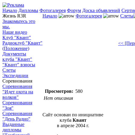
Начало
Дипломы
Фотогалерея
Форум
Доска объявлений
Серти
Жизнь R3R
Начало
Фотогалерея
Слеты
Знакомьтесь это
мы.
Наше видео
Клуб "Квант"
Радиоклуб "Квант"
<< [Пер
(Положение)
Документы
клуба "Квант"
"Квант" взносы
Слеты
Экспедиции
Соревнования
Соревнования
Просмотров:
580
"Идет охота на
волков"
Нет описания
Соревнования
"Зоя"
Соревнования
Сайт основан по инициативе
"День Радио"
клуба
Квант
Выданные
в апреле 2004 г.
дипломы