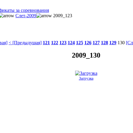
фикаты за соревнования
Слет-2009
2009_123
вая]
< [Предыдущая]
121
122
123
124
125
126
127
128
129
130
[Сл
2009_130
Загрузка