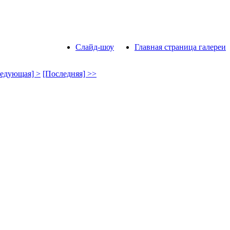
Слайд-шоу
Главная страница галереи
едующая] >
[Последняя] >>