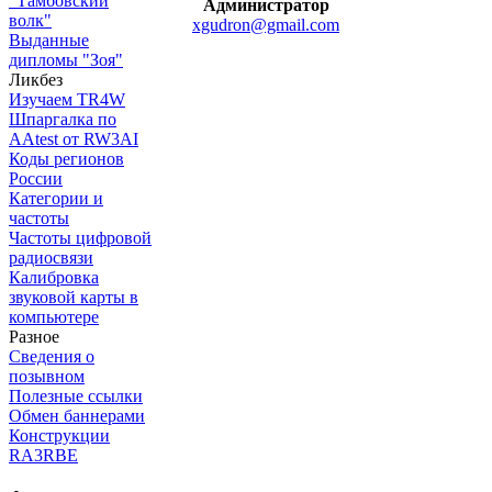
"Тамбовский
Администратор
волк"
xgudron@gmail.com
Выданные
дипломы "Зоя"
Ликбез
Изучаем TR4W
Шпаргалка по
AAtest от RW3AI
Коды регионов
России
Категории и
частоты
Частоты цифровой
радиосвязи
Калибровка
звуковой карты в
компьютере
Разное
Сведения о
позывном
Полезные ссылки
Обмен баннерами
Конструкции
RA3RBE