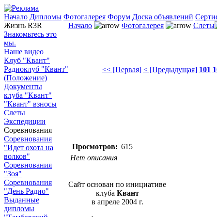
Начало
Дипломы
Фотогалерея
Форум
Доска объявлений
Серти
Жизнь R3R
Начало
Фотогалерея
Слеты
Знакомьтесь это
мы.
Наше видео
Клуб "Квант"
Радиоклуб "Квант"
<< [Первая]
< [Предыдущая]
101
1
(Положение)
Документы
клуба "Квант"
"Квант" взносы
Слеты
Экспедиции
Соревнования
Соревнования
Просмотров:
615
"Идет охота на
волков"
Нет описания
Соревнования
"Зоя"
Соревнования
Сайт основан по инициативе
"День Радио"
клуба
Квант
Выданные
в апреле 2004 г.
дипломы