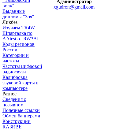
"Тамбовский
Администратор
волк"
xgudron@gmail.com
Выданные
дипломы "Зоя"
Ликбез
Изучаем TR4W
Шпаргалка по
AAtest от RW3AI
Коды регионов
России
Категории и
частоты
Частоты цифровой
радиосвязи
Калибровка
звуковой карты в
компьютере
Разное
Сведения о
позывном
Полезные ссылки
Обмен баннерами
Конструкции
RA3RBE