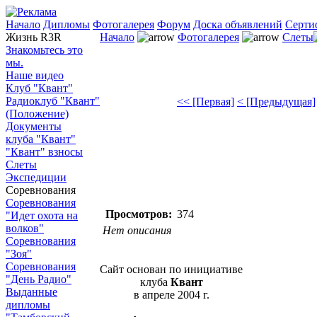
Начало
Дипломы
Фотогалерея
Форум
Доска объявлений
Серти
Жизнь R3R
Начало
Фотогалерея
Слеты
Знакомьтесь это
мы.
Наше видео
Клуб "Квант"
Радиоклуб "Квант"
<< [Первая]
< [Предыдущая]
(Положение)
Документы
клуба "Квант"
"Квант" взносы
Слеты
Экспедиции
Соревнования
Соревнования
Просмотров:
374
"Идет охота на
волков"
Нет описания
Соревнования
"Зоя"
Соревнования
Сайт основан по инициативе
"День Радио"
клуба
Квант
Выданные
в апреле 2004 г.
дипломы