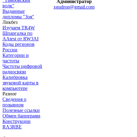
"Тамбовский
Администратор
волк"
xgudron@gmail.com
Выданные
дипломы "Зоя"
Ликбез
Изучаем TR4W
Шпаргалка по
AAtest от RW3AI
Коды регионов
России
Категории и
частоты
Частоты цифровой
радиосвязи
Калибровка
звуковой карты в
компьютере
Разное
Сведения о
позывном
Полезные ссылки
Обмен баннерами
Конструкции
RA3RBE