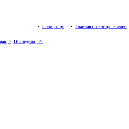
Слайд-шоу
Главная страница галереи
ая] >
[Последняя] >>