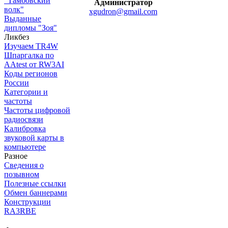
"Тамбовский
Администратор
волк"
xgudron@gmail.com
Выданные
дипломы "Зоя"
Ликбез
Изучаем TR4W
Шпаргалка по
AAtest от RW3AI
Коды регионов
России
Категории и
частоты
Частоты цифровой
радиосвязи
Калибровка
звуковой карты в
компьютере
Разное
Сведения о
позывном
Полезные ссылки
Обмен баннерами
Конструкции
RA3RBE