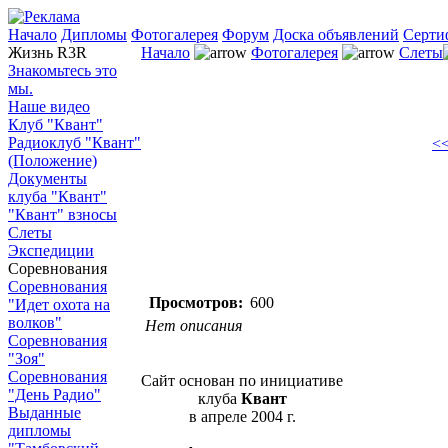
Начало
Дипломы
Фотогалерея
Форум
Доска объявлений
Серти
Жизнь R3R
Начало
Фотогалерея
Слеты
Знакомьтесь это
мы.
Наше видео
Клуб "Квант"
Радиоклуб "Квант"
<<
(Положение)
Документы
клуба "Квант"
"Квант" взносы
Слеты
Экспедиции
Соревнования
Соревнования
Просмотров:
600
"Идет охота на
волков"
Нет описания
Соревнования
"Зоя"
Соревнования
Сайт основан по инициативе
"День Радио"
клуба
Квант
Выданные
в апреле 2004 г.
дипломы