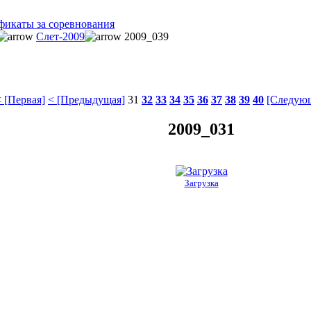
фикаты за соревнования
Слет-2009
2009_039
 [Первая]
< [Предыдущая]
31
32
33
34
35
36
37
38
39
40
[Следующ
2009_031
Загрузка