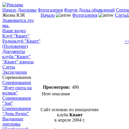
Начало
Дипломы
Фотогалерея
Форум
Доска объявлений
Серти
Жизнь R3R
Начало
Фотогалерея
Слеты
Знакомьтесь это
мы.
Наше видео
Клуб "Квант"
Радиоклуб "Квант"
<<
(Положение)
Документы
клуба "Квант"
"Квант" взносы
Слеты
Экспедиции
Соревнования
Соревнования
Просмотров:
490
"Идет охота на
волков"
Нет описания
Соревнования
"Зоя"
Соревнования
Сайт основан по инициативе
"День Радио"
клуба
Квант
Выданные
в апреле 2004 г.
дипломы