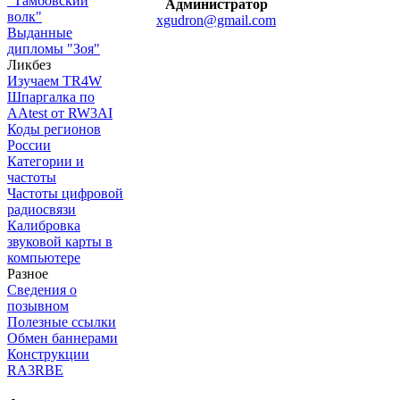
"Тамбовский
Администратор
волк"
xgudron@gmail.com
Выданные
дипломы "Зоя"
Ликбез
Изучаем TR4W
Шпаргалка по
AAtest от RW3AI
Коды регионов
России
Категории и
частоты
Частоты цифровой
радиосвязи
Калибровка
звуковой карты в
компьютере
Разное
Сведения о
позывном
Полезные ссылки
Обмен баннерами
Конструкции
RA3RBE