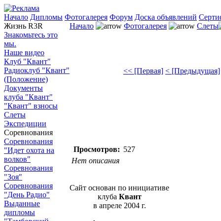
Начало
Дипломы
Фотогалерея
Форум
Доска объявлений
Серти
Жизнь R3R
Начало
Фотогалерея
Слеты
Знакомьтесь это
мы.
Наше видео
Клуб "Квант"
Радиоклуб "Квант"
<< [Первая]
< [Предыдущая]
(Положение)
Документы
клуба "Квант"
"Квант" взносы
Слеты
Экспедиции
Соревнования
Соревнования
Просмотров:
527
"Идет охота на
волков"
Нет описания
Соревнования
"Зоя"
Соревнования
Сайт основан по инициативе
"День Радио"
клуба
Квант
Выданные
в апреле 2004 г.
дипломы