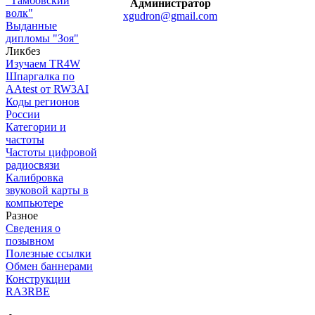
"Тамбовский
Администратор
волк"
xgudron@gmail.com
Выданные
дипломы "Зоя"
Ликбез
Изучаем TR4W
Шпаргалка по
AAtest от RW3AI
Коды регионов
России
Категории и
частоты
Частоты цифровой
радиосвязи
Калибровка
звуковой карты в
компьютере
Разное
Сведения о
позывном
Полезные ссылки
Обмен баннерами
Конструкции
RA3RBE