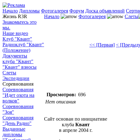
Начало
Дипломы
Фотогалерея
Форум
Доска объявлений
Серти
Жизнь R3R
Начало
Фотогалерея
Слеты
Знакомьтесь это
мы.
Наше видео
Клуб "Квант"
Радиоклуб "Квант"
<< [Первая]
< [Предыд
(Положение)
Документы
клуба "Квант"
"Квант" взносы
Слеты
Экспедиции
Соревнования
Соревнования
Просмотров:
696
"Идет охота на
волков"
Нет описания
Соревнования
"Зоя"
Соревнования
Сайт основан по инициативе
"День Радио"
клуба
Квант
Выданные
в апреле 2004 г.
дипломы