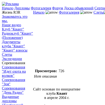
Начало
Дипломы
Фотогалерея
Форум
Доска объявлений
Серти
Жизнь R3R
Начало
Фотогалерея
Слеты
Знакомьтесь это
мы.
Наше видео
Клуб "Квант"
Радиоклуб "Квант"
(Положение)
Документы
клуба "Квант"
"Квант" взносы
Слеты
Экспедиции
Соревнования
Соревнования
Просмотров:
726
"Идет охота на
волков"
Нет описания
Соревнования
"Зоя"
Соревнования
Сайт основан по инициативе
"День Радио"
клуба
Квант
Выданные
в апреле 2004 г.
дипломы