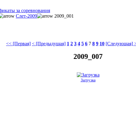
фикаты за соревнования
Слет-2009
2009_001
<< [Первая]
< [Предыдущая]
1
2
3
4
5
6
7
8
9
10
[Следующая] 
2009_007
Загрузка