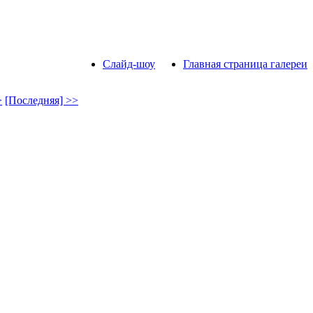
Слайд-шоу
Главная страница галереи
>
[Последняя] >>