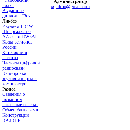
"Тамбовский
Администратор
волк"
xgudron@gmail.com
Выданные
дипломы "Зоя"
Ликбез
Изучаем TR4W
Шпаргалка по
AAtest от RW3AI
Коды регионов
России
Категории и
частоты
Частоты цифровой
радиосвязи
Калибровка
звуковой карты в
компьютере
Разное
Сведения о
позывном
Полезные ссылки
Обмен баннерами
Конструкции
RA3RBE