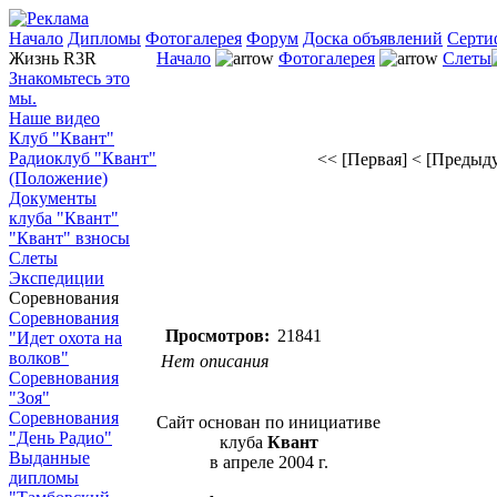
Начало
Дипломы
Фотогалерея
Форум
Доска объявлений
Серти
Жизнь R3R
Начало
Фотогалерея
Слеты
Знакомьтесь это
мы.
Наше видео
Клуб "Квант"
Радиоклуб "Квант"
<< [Первая]
< [Предыд
(Положение)
Документы
клуба "Квант"
"Квант" взносы
Слеты
Экспедиции
Соревнования
Соревнования
Просмотров:
21841
"Идет охота на
волков"
Нет описания
Соревнования
"Зоя"
Соревнования
Сайт основан по инициативе
"День Радио"
клуба
Квант
Выданные
в апреле 2004 г.
дипломы