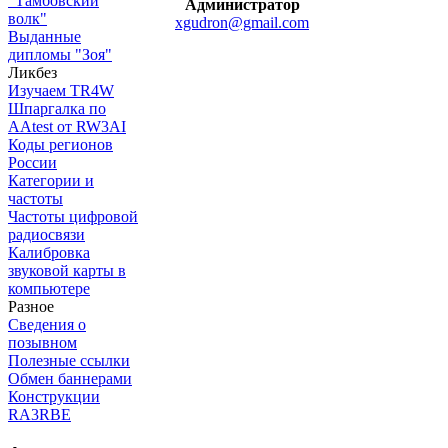
"Тамбовский
Администратор
волк"
xgudron@gmail.com
Выданные
дипломы "Зоя"
Ликбез
Изучаем TR4W
Шпаргалка по
AAtest от RW3AI
Коды регионов
России
Категории и
частоты
Частоты цифровой
радиосвязи
Калибровка
звуковой карты в
компьютере
Разное
Сведения о
позывном
Полезные ссылки
Обмен баннерами
Конструкции
RA3RBE