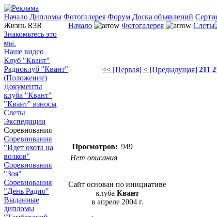
Начало
Дипломы
Фотогалерея
Форум
Доска объявлений
Серти
Жизнь R3R
Начало
Фотогалерея
Слеты
Знакомьтесь это
мы.
Наше видео
Клуб "Квант"
Радиоклуб "Квант"
<< [Первая]
< [Предыдущая]
211
2
(Положение)
Документы
клуба "Квант"
"Квант" взносы
Слеты
Экспедиции
Соревнования
Соревнования
Просмотров:
949
"Идет охота на
волков"
Нет описания
Соревнования
"Зоя"
Соревнования
Сайт основан по инициативе
"День Радио"
клуба
Квант
Выданные
в апреле 2004 г.
дипломы