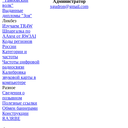
"Тамбовский
Администратор
волк"
xgudron@gmail.com
Выданные
дипломы "Зоя"
Ликбез
Изучаем TR4W
Шпаргалка по
AAtest от RW3AI
Коды регионов
России
Категории и
частоты
Частоты цифровой
радиосвязи
Калибровка
звуковой карты в
компьютере
Разное
Сведения о
позывном
Полезные ссылки
Обмен баннерами
Конструкции
RA3RBE