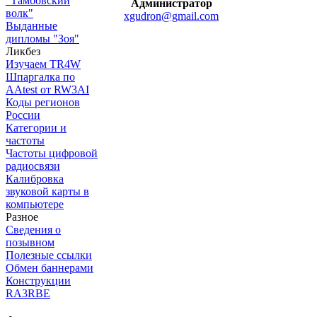
"Тамбовский
Администратор
волк"
xgudron@gmail.com
Выданные
дипломы "Зоя"
Ликбез
Изучаем TR4W
Шпаргалка по
AAtest от RW3AI
Коды регионов
России
Категории и
частоты
Частоты цифровой
радиосвязи
Калибровка
звуковой карты в
компьютере
Разное
Сведения о
позывном
Полезные ссылки
Обмен баннерами
Конструкции
RA3RBE