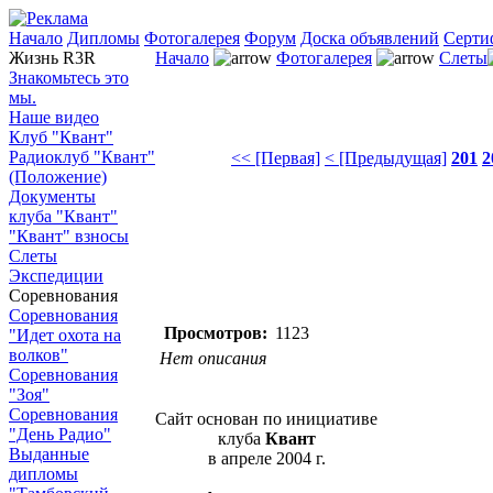
Начало
Дипломы
Фотогалерея
Форум
Доска объявлений
Серти
Жизнь R3R
Начало
Фотогалерея
Слеты
Знакомьтесь это
мы.
Наше видео
Клуб "Квант"
Радиоклуб "Квант"
<< [Первая]
< [Предыдущая]
201
2
(Положение)
Документы
клуба "Квант"
"Квант" взносы
Слеты
Экспедиции
Соревнования
Соревнования
Просмотров:
1123
"Идет охота на
волков"
Нет описания
Соревнования
"Зоя"
Соревнования
Сайт основан по инициативе
"День Радио"
клуба
Квант
Выданные
в апреле 2004 г.
дипломы