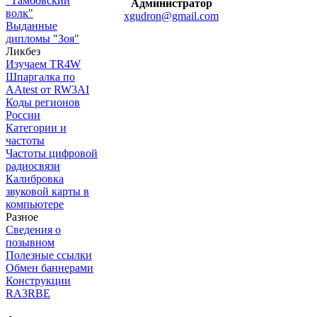
"Тамбовский
Администратор
волк"
xgudron@gmail.com
Выданные
дипломы "Зоя"
Ликбез
Изучаем TR4W
Шпаргалка по
AAtest от RW3AI
Коды регионов
России
Категории и
частоты
Частоты цифровой
радиосвязи
Калибровка
звуковой карты в
компьютере
Разное
Сведения о
позывном
Полезные ссылки
Обмен баннерами
Конструкции
RA3RBE