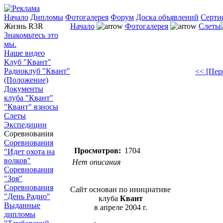
Начало
Дипломы
Фотогалерея
Форум
Доска объявлений
Серти
Жизнь R3R
Начало
Фотогалерея
Слеты
Знакомьтесь это
мы.
Наше видео
Клуб "Квант"
Радиоклуб "Квант"
<< [Пер
(Положение)
Документы
клуба "Квант"
"Квант" взносы
Слеты
Экспедиции
Соревнования
Соревнования
Просмотров:
1704
"Идет охота на
волков"
Нет описания
Соревнования
"Зоя"
Соревнования
Сайт основан по инициативе
"День Радио"
клуба
Квант
Выданные
в апреле 2004 г.
дипломы