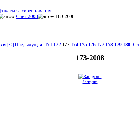
фикаты за соревнования
Слет-2008
180-2008
вая]
< [Предыдущая]
171
172
173
174
175
176
177
178
179
180
[Сл
173-2008
Загрузка