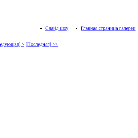
Слайд-шоу
Главная страница галереи
едующая] >
[Последняя] >>