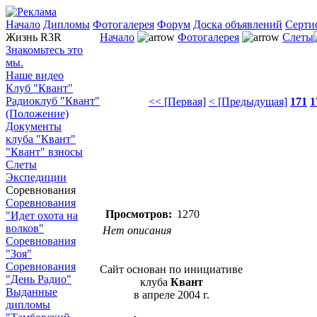
Начало
Дипломы
Фотогалерея
Форум
Доска объявлений
Серти
Жизнь R3R
Начало
Фотогалерея
Слеты
Знакомьтесь это
мы.
Наше видео
Клуб "Квант"
Радиоклуб "Квант"
<< [Первая]
< [Предыдущая]
171
1
(Положение)
Документы
клуба "Квант"
"Квант" взносы
Слеты
Экспедиции
Соревнования
Соревнования
Просмотров:
1270
"Идет охота на
волков"
Нет описания
Соревнования
"Зоя"
Соревнования
Сайт основан по инициативе
"День Радио"
клуба
Квант
Выданные
в апреле 2004 г.
дипломы