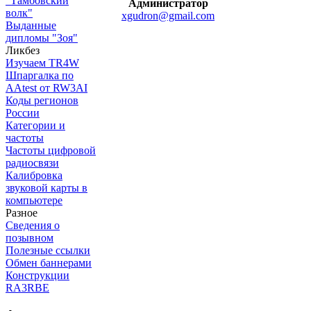
"Тамбовский
Администратор
волк"
xgudron@gmail.com
Выданные
дипломы "Зоя"
Ликбез
Изучаем TR4W
Шпаргалка по
AAtest от RW3AI
Коды регионов
России
Категории и
частоты
Частоты цифровой
радиосвязи
Калибровка
звуковой карты в
компьютере
Разное
Сведения о
позывном
Полезные ссылки
Обмен баннерами
Конструкции
RA3RBE