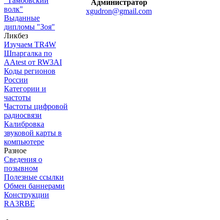
"Тамбовский
Администратор
волк"
xgudron@gmail.com
Выданные
дипломы "Зоя"
Ликбез
Изучаем TR4W
Шпаргалка по
AAtest от RW3AI
Коды регионов
России
Категории и
частоты
Частоты цифровой
радиосвязи
Калибровка
звуковой карты в
компьютере
Разное
Сведения о
позывном
Полезные ссылки
Обмен баннерами
Конструкции
RA3RBE