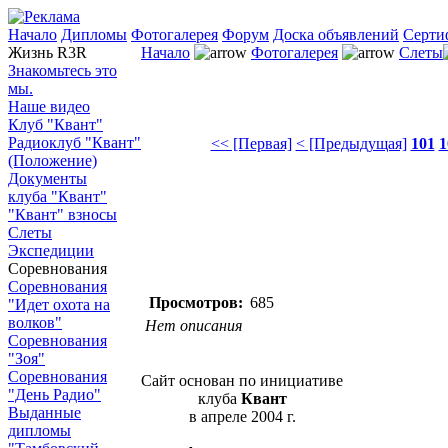
Начало
Дипломы
Фотогалерея
Форум
Доска объявлений
Серти
Жизнь R3R
Начало
Фотогалерея
Слеты
Знакомьтесь это
мы.
Наше видео
Клуб "Квант"
Радиоклуб "Квант"
<< [Первая]
< [Предыдущая]
101
1
(Положение)
Документы
клуба "Квант"
"Квант" взносы
Слеты
Экспедиции
Соревнования
Соревнования
Просмотров:
685
"Идет охота на
волков"
Нет описания
Соревнования
"Зоя"
Соревнования
Сайт основан по инициативе
"День Радио"
клуба
Квант
Выданные
в апреле 2004 г.
дипломы