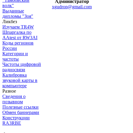
"Тамбовский
Администратор
волк"
xgudron@gmail.com
Выданные
дипломы "Зоя"
Ликбез
Изучаем TR4W
Шпаргалка по
AAtest от RW3AI
Коды регионов
России
Категории и
частоты
Частоты цифровой
радиосвязи
Калибровка
звуковой карты в
компьютере
Разное
Сведения о
позывном
Полезные ссылки
Обмен баннерами
Конструкции
RA3RBE