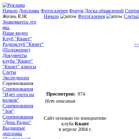
Начало
Дипломы
Фотогалерея
Форум
Доска объявлений
Серти
Жизнь R3R
Начало
Фотогалерея
Слеты
Знакомьтесь это
мы.
Наше видео
Клуб "Квант"
Радиоклуб "Квант"
<<
(Положение)
Документы
клуба "Квант"
"Квант" взносы
Слеты
Экспедиции
Соревнования
Соревнования
Просмотров:
974
"Идет охота на
волков"
Нет описания
Соревнования
"Зоя"
Соревнования
Сайт основан по инициативе
"День Радио"
клуба
Квант
Выданные
в апреле 2004 г.
дипломы