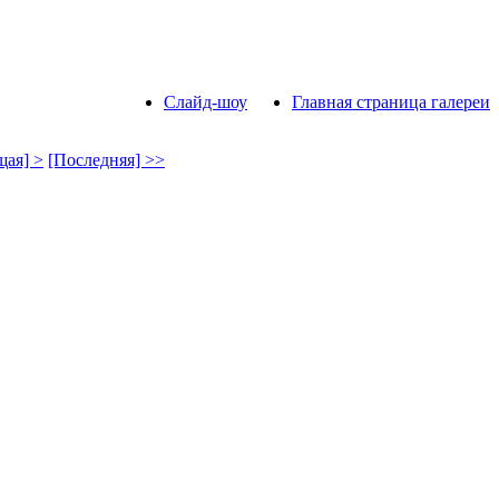
Слайд-шоу
Главная страница галереи
ая] >
[Последняя] >>