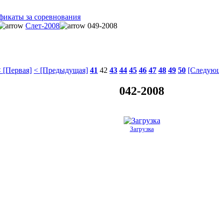
фикаты за соревнования
Слет-2008
049-2008
 [Первая]
< [Предыдущая]
41
42
43
44
45
46
47
48
49
50
[Следующ
042-2008
Загрузка