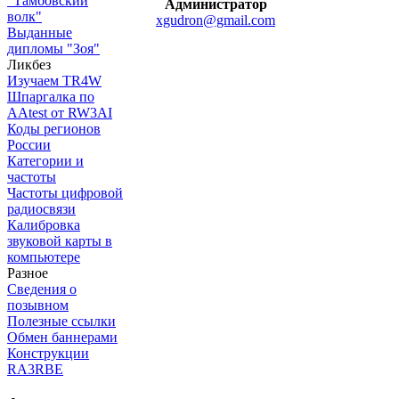
"Тамбовский
Администратор
волк"
xgudron@gmail.com
Выданные
дипломы "Зоя"
Ликбез
Изучаем TR4W
Шпаргалка по
AAtest от RW3AI
Коды регионов
России
Категории и
частоты
Частоты цифровой
радиосвязи
Калибровка
звуковой карты в
компьютере
Разное
Сведения о
позывном
Полезные ссылки
Обмен баннерами
Конструкции
RA3RBE