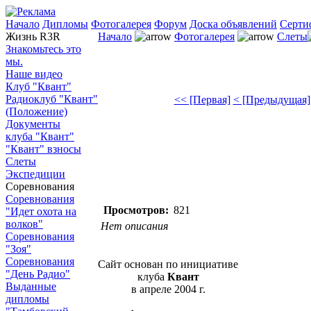
Начало
Дипломы
Фотогалерея
Форум
Доска объявлений
Серти
Жизнь R3R
Начало
Фотогалерея
Слеты
Знакомьтесь это
мы.
Наше видео
Клуб "Квант"
Радиоклуб "Квант"
<< [Первая]
< [Предыдущая]
(Положение)
Документы
клуба "Квант"
"Квант" взносы
Слеты
Экспедиции
Соревнования
Соревнования
Просмотров:
821
"Идет охота на
волков"
Нет описания
Соревнования
"Зоя"
Соревнования
Сайт основан по инициативе
"День Радио"
клуба
Квант
Выданные
в апреле 2004 г.
дипломы