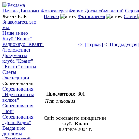
Начало
Дипломы
Фотогалерея
Форум
Доска объявлений
Серти
Жизнь R3R
Начало
Фотогалерея
Слеты
Знакомьтесь это
мы.
Наше видео
Клуб "Квант"
Радиоклуб "Квант"
<< [Первая]
< [Предыдущая]
(Положение)
Документы
клуба "Квант"
"Квант" взносы
Слеты
Экспедиции
Соревнования
Соревнования
Просмотров:
801
"Идет охота на
волков"
Нет описания
Соревнования
"Зоя"
Соревнования
Сайт основан по инициативе
"День Радио"
клуба
Квант
Выданные
в апреле 2004 г.
дипломы