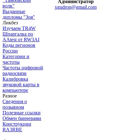
"Тамбовский
Администратор
волк"
xgudron@gmail.com
Выданные
дипломы "Зоя"
Ликбез
Изучаем TR4W
Шпаргалка по
AAtest от RW3AI
Коды регионов
России
Категории и
частоты
Частоты цифровой
радиосвязи
Калибровка
звуковой карты в
компьютере
Разное
Сведения о
позывном
Полезные ссылки
Обмен баннерами
Конструкции
RA3RBE