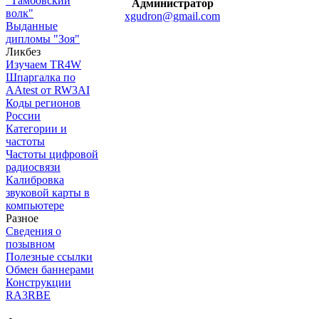
"Тамбовский
Администратор
волк"
xgudron@gmail.com
Выданные
дипломы "Зоя"
Ликбез
Изучаем TR4W
Шпаргалка по
AAtest от RW3AI
Коды регионов
России
Категории и
частоты
Частоты цифровой
радиосвязи
Калибровка
звуковой карты в
компьютере
Разное
Сведения о
позывном
Полезные ссылки
Обмен баннерами
Конструкции
RA3RBE