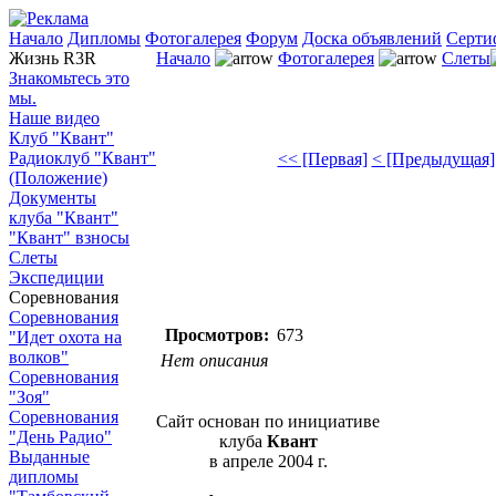
Начало
Дипломы
Фотогалерея
Форум
Доска объявлений
Серти
Жизнь R3R
Начало
Фотогалерея
Слеты
Знакомьтесь это
мы.
Наше видео
Клуб "Квант"
Радиоклуб "Квант"
<< [Первая]
< [Предыдущая]
(Положение)
Документы
клуба "Квант"
"Квант" взносы
Слеты
Экспедиции
Соревнования
Соревнования
Просмотров:
673
"Идет охота на
волков"
Нет описания
Соревнования
"Зоя"
Соревнования
Сайт основан по инициативе
"День Радио"
клуба
Квант
Выданные
в апреле 2004 г.
дипломы