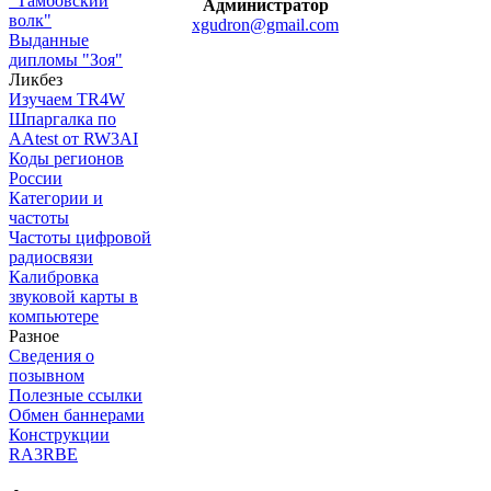
"Тамбовский
Администратор
волк"
xgudron@gmail.com
Выданные
дипломы "Зоя"
Ликбез
Изучаем TR4W
Шпаргалка по
AAtest от RW3AI
Коды регионов
России
Категории и
частоты
Частоты цифровой
радиосвязи
Калибровка
звуковой карты в
компьютере
Разное
Сведения о
позывном
Полезные ссылки
Обмен баннерами
Конструкции
RA3RBE