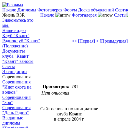
Начало
Дипломы
Фотогалерея
Форум
Доска объявлений
Серти
Жизнь R3R
Начало
Фотогалерея
Слеты
Знакомьтесь это
мы.
Наше видео
Клуб "Квант"
Радиоклуб "Квант"
<< [Первая]
< [Предыдущая]
(Положение)
Документы
клуба "Квант"
"Квант" взносы
Слеты
Экспедиции
Соревнования
Соревнования
Просмотров:
781
"Идет охота на
волков"
Нет описания
Соревнования
"Зоя"
Соревнования
Сайт основан по инициативе
"День Радио"
клуба
Квант
Выданные
в апреле 2004 г.
дипломы