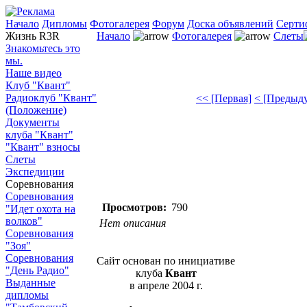
Начало
Дипломы
Фотогалерея
Форум
Доска объявлений
Серти
Жизнь R3R
Начало
Фотогалерея
Слеты
Знакомьтесь это
мы.
Наше видео
Клуб "Квант"
Радиоклуб "Квант"
<< [Первая]
< [Предыд
(Положение)
Документы
клуба "Квант"
"Квант" взносы
Слеты
Экспедиции
Соревнования
Соревнования
Просмотров:
790
"Идет охота на
волков"
Нет описания
Соревнования
"Зоя"
Соревнования
Сайт основан по инициативе
"День Радио"
клуба
Квант
Выданные
в апреле 2004 г.
дипломы