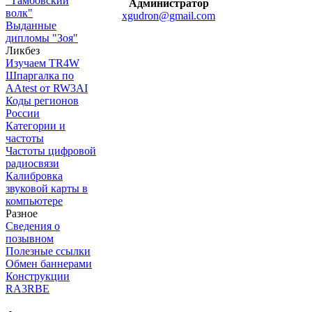
"Тамбовский
Администратор
волк"
xgudron@gmail.com
Выданные
дипломы "Зоя"
Ликбез
Изучаем TR4W
Шпаргалка по
AAtest от RW3AI
Коды регионов
России
Категории и
частоты
Частоты цифровой
радиосвязи
Калибровка
звуковой карты в
компьютере
Разное
Сведения о
позывном
Полезные ссылки
Обмен баннерами
Конструкции
RA3RBE