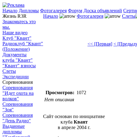
Начало
Дипломы
Фотогалерея
Форум
Доска объявлений
Серти
Жизнь R3R
Начало
Фотогалерея
Слеты
Знакомьтесь это
мы.
Наше видео
Клуб "Квант"
Радиоклуб "Квант"
<< [Первая]
< [Предыд
(Положение)
Документы
клуба "Квант"
"Квант" взносы
Слеты
Экспедиции
Соревнования
Соревнования
Просмотров:
1072
"Идет охота на
волков"
Нет описания
Соревнования
"Зоя"
Соревнования
Сайт основан по инициативе
"День Радио"
клуба
Квант
Выданные
в апреле 2004 г.
дипломы