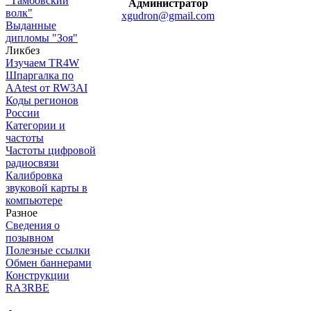
"Тамбовский
Администратор
волк"
xgudron@gmail.com
Выданные
дипломы "Зоя"
Ликбез
Изучаем TR4W
Шпаргалка по
AAtest от RW3AI
Коды регионов
России
Категории и
частоты
Частоты цифровой
радиосвязи
Калибровка
звуковой карты в
компьютере
Разное
Сведения о
позывном
Полезные ссылки
Обмен баннерами
Конструкции
RA3RBE