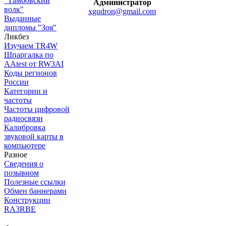
"Тамбовский
Администратор
волк"
xgudron@gmail.com
Выданные
дипломы "Зоя"
Ликбез
Изучаем TR4W
Шпаргалка по
AAtest от RW3AI
Коды регионов
России
Категории и
частоты
Частоты цифровой
радиосвязи
Калибровка
звуковой карты в
компьютере
Разное
Сведения о
позывном
Полезные ссылки
Обмен баннерами
Конструкции
RA3RBE