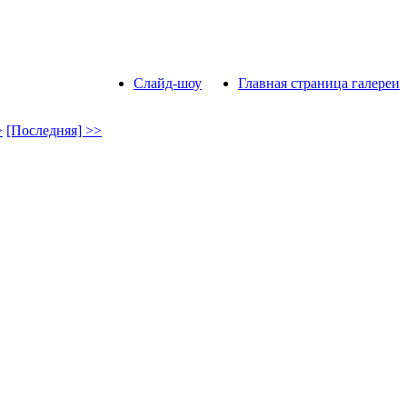
Слайд-шоу
Главная страница галереи
>
[Последняя] >>