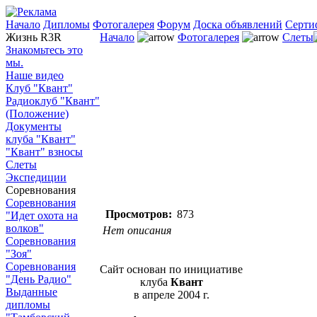
Начало
Дипломы
Фотогалерея
Форум
Доска объявлений
Серти
Жизнь R3R
Начало
Фотогалерея
Слеты
Знакомьтесь это
мы.
Наше видео
Клуб "Квант"
Радиоклуб "Квант"
(Положение)
Документы
клуба "Квант"
"Квант" взносы
Слеты
Экспедиции
Соревнования
Соревнования
Просмотров:
873
"Идет охота на
волков"
Нет описания
Соревнования
"Зоя"
Соревнования
Сайт основан по инициативе
"День Радио"
клуба
Квант
Выданные
в апреле 2004 г.
дипломы