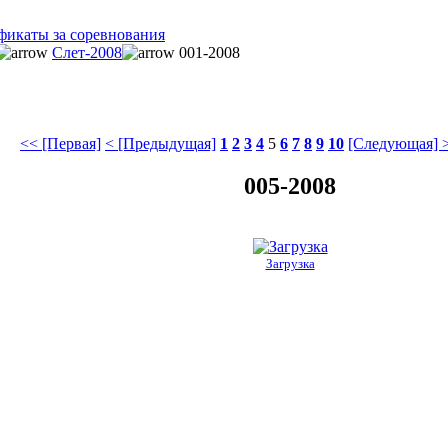
фикаты за соревнования
Слет-2008
001-2008
<< [Первая]
< [Предыдущая]
1
2
3
4
5
6
7
8
9
10
[Следующая] 
005-2008
Загрузка