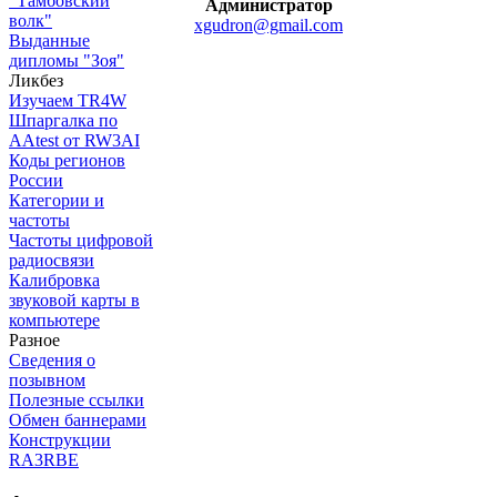
"Тамбовский
Администратор
волк"
xgudron@gmail.com
Выданные
дипломы "Зоя"
Ликбез
Изучаем TR4W
Шпаргалка по
AAtest от RW3AI
Коды регионов
России
Категории и
частоты
Частоты цифровой
радиосвязи
Калибровка
звуковой карты в
компьютере
Разное
Сведения о
позывном
Полезные ссылки
Обмен баннерами
Конструкции
RA3RBE