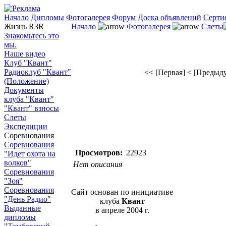
Начало
Дипломы
Фотогалерея
Форум
Доска объявлений
Серти
Жизнь R3R
Начало
Фотогалерея
Слеты
Знакомьтесь это
мы.
Наше видео
Клуб "Квант"
Радиоклуб "Квант"
<< [Первая]
< [Предыд
(Положение)
Документы
клуба "Квант"
"Квант" взносы
Слеты
Экспедиции
Соревнования
Соревнования
Просмотров:
22923
"Идет охота на
волков"
Нет описания
Соревнования
"Зоя"
Соревнования
Сайт основан по инициативе
"День Радио"
клуба
Квант
Выданные
в апреле 2004 г.
дипломы