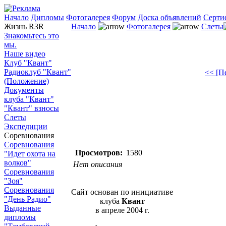
Начало
Дипломы
Фотогалерея
Форум
Доска объявлений
Серти
Жизнь R3R
Начало
Фотогалерея
Слеты
Знакомьтесь это
мы.
Наше видео
Клуб "Квант"
Радиоклуб "Квант"
<< [П
(Положение)
Документы
клуба "Квант"
"Квант" взносы
Слеты
Экспедиции
Соревнования
Соревнования
Просмотров:
1580
"Идет охота на
волков"
Нет описания
Соревнования
"Зоя"
Соревнования
Сайт основан по инициативе
"День Радио"
клуба
Квант
Выданные
в апреле 2004 г.
дипломы