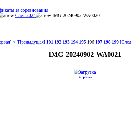
фикаты за соревнования
Слет-2024
IMG-20240902-WA0020
ервая]
< [Предыдущая]
191
192
193
194
195
196
197
198
199
[Сле
IMG-20240902-WA0021
Загрузка