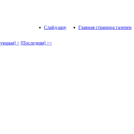
Слайд-шоу
Главная страница галереи
дующая] >
[Последняя] >>