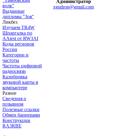
"Тамбовский
Администратор
волк"
xgudron@gmail.com
Выданные
дипломы "Зоя"
Ликбез
Изучаем TR4W
Шпаргалка по
AAtest от RW3AI
Коды регионов
России
Категории и
частоты
Частоты цифровой
радиосвязи
Калибровка
звуковой карты в
компьютере
Разное
Сведения о
позывном
Полезные ссылки
Обмен баннерами
Конструкции
RA3RBE