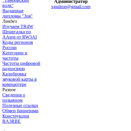
"Тамбовский
Администратор
волк"
xgudron@gmail.com
Выданные
дипломы "Зоя"
Ликбез
Изучаем TR4W
Шпаргалка по
AAtest от RW3AI
Коды регионов
России
Категории и
частоты
Частоты цифровой
радиосвязи
Калибровка
звуковой карты в
компьютере
Разное
Сведения о
позывном
Полезные ссылки
Обмен баннерами
Конструкции
RA3RBE