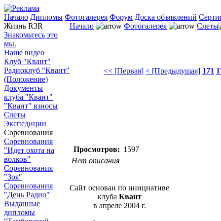
Начало
Дипломы
Фотогалерея
Форум
Доска объявлений
Серти
Жизнь R3R
Начало
Фотогалерея
Слеты
Знакомьтесь это
мы.
Наше видео
Клуб "Квант"
Радиоклуб "Квант"
<< [Первая]
< [Предыдущая]
171
1
(Положение)
Документы
клуба "Квант"
"Квант" взносы
Слеты
Экспедиции
Соревнования
Соревнования
Просмотров:
1597
"Идет охота на
волков"
Нет описания
Соревнования
"Зоя"
Соревнования
Сайт основан по инициативе
"День Радио"
клуба
Квант
Выданные
в апреле 2004 г.
дипломы