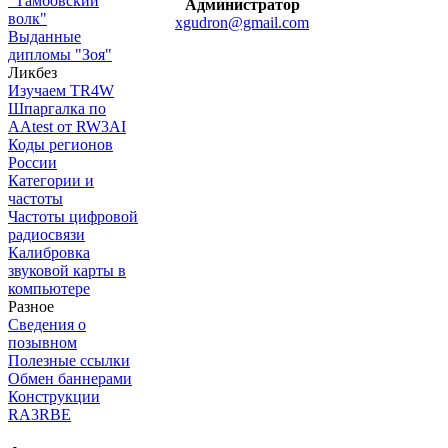
"Тамбовский
Администратор
волк"
xgudron@gmail.com
Выданные
дипломы "Зоя"
Ликбез
Изучаем TR4W
Шпаргалка по
AAtest от RW3AI
Коды регионов
России
Категории и
частоты
Частоты цифровой
радиосвязи
Калибровка
звуковой карты в
компьютере
Разное
Сведения о
позывном
Полезные ссылки
Обмен баннерами
Конструкции
RA3RBE