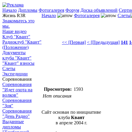
Начало
Дипломы
Фотогалерея
Форум
Доска объявлений
Серти
Жизнь R3R
Начало
Фотогалерея
Слеты
Знакомьтесь это
мы.
Наше видео
Клуб "Квант"
Радиоклуб "Квант"
<< [Первая]
< [Предыдущая]
141
1
(Положение)
Документы
клуба "Квант"
"Квант" взносы
Слеты
Экспедиции
Соревнования
Соревнования
Просмотров:
1593
"Идет охота на
волков"
Нет описания
Соревнования
"Зоя"
Соревнования
Сайт основан по инициативе
"День Радио"
клуба
Квант
Выданные
в апреле 2004 г.
дипломы