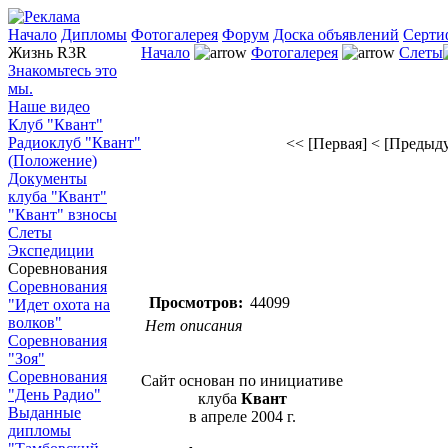
Начало
Дипломы
Фотогалерея
Форум
Доска объявлений
Серти
Жизнь R3R
Начало
Фотогалерея
Слеты
Знакомьтесь это
мы.
Наше видео
Клуб "Квант"
Радиоклуб "Квант"
<< [Первая]
< [Предыд
(Положение)
Документы
клуба "Квант"
"Квант" взносы
Слеты
Экспедиции
Соревнования
Соревнования
Просмотров:
44099
"Идет охота на
волков"
Нет описания
Соревнования
"Зоя"
Соревнования
Сайт основан по инициативе
"День Радио"
клуба
Квант
Выданные
в апреле 2004 г.
дипломы