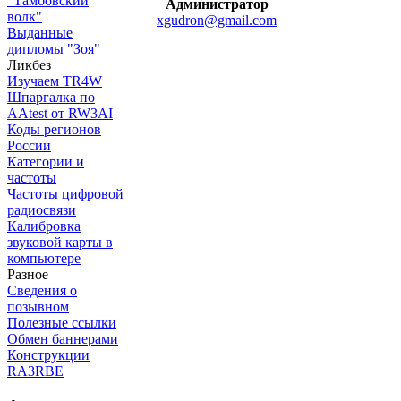
"Тамбовский
Администратор
волк"
xgudron@gmail.com
Выданные
дипломы "Зоя"
Ликбез
Изучаем TR4W
Шпаргалка по
AAtest от RW3AI
Коды регионов
России
Категории и
частоты
Частоты цифровой
радиосвязи
Калибровка
звуковой карты в
компьютере
Разное
Сведения о
позывном
Полезные ссылки
Обмен баннерами
Конструкции
RA3RBE