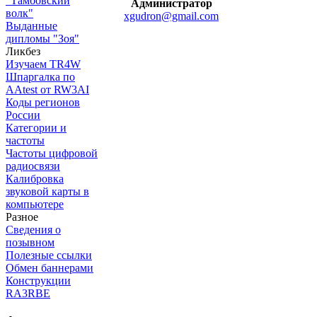
"Тамбовский
Администратор
волк"
xgudron@gmail.com
Выданные
дипломы "Зоя"
Ликбез
Изучаем TR4W
Шпаргалка по
AAtest от RW3AI
Коды регионов
России
Категории и
частоты
Частоты цифровой
радиосвязи
Калибровка
звуковой карты в
компьютере
Разное
Сведения о
позывном
Полезные ссылки
Обмен баннерами
Конструкции
RA3RBE