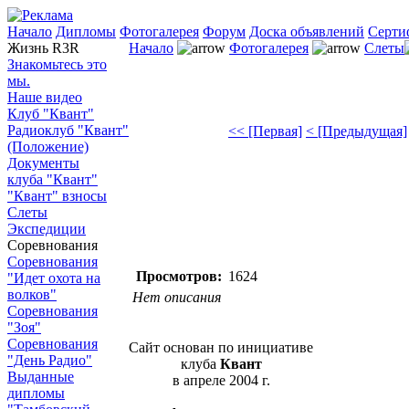
Начало
Дипломы
Фотогалерея
Форум
Доска объявлений
Серти
Жизнь R3R
Начало
Фотогалерея
Слеты
Знакомьтесь это
мы.
Наше видео
Клуб "Квант"
Радиоклуб "Квант"
<< [Первая]
< [Предыдущая]
(Положение)
Документы
клуба "Квант"
"Квант" взносы
Слеты
Экспедиции
Соревнования
Соревнования
Просмотров:
1624
"Идет охота на
волков"
Нет описания
Соревнования
"Зоя"
Соревнования
Сайт основан по инициативе
"День Радио"
клуба
Квант
Выданные
в апреле 2004 г.
дипломы