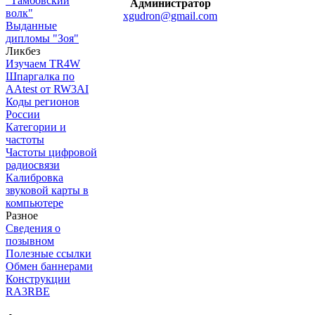
"Тамбовский
Администратор
волк"
xgudron@gmail.com
Выданные
дипломы "Зоя"
Ликбез
Изучаем TR4W
Шпаргалка по
AAtest от RW3AI
Коды регионов
России
Категории и
частоты
Частоты цифровой
радиосвязи
Калибровка
звуковой карты в
компьютере
Разное
Сведения о
позывном
Полезные ссылки
Обмен баннерами
Конструкции
RA3RBE