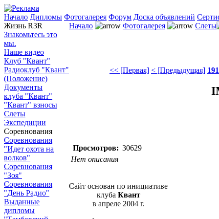
Начало
Дипломы
Фотогалерея
Форум
Доска объявлений
Серти
Жизнь R3R
Начало
Фотогалерея
Слеты
Знакомьтесь это
мы.
Наше видео
Клуб "Квант"
Радиоклуб "Квант"
<< [Первая]
< [Предыдущая]
191
(Положение)
Документы
I
клуба "Квант"
"Квант" взносы
Слеты
Экспедиции
Соревнования
Соревнования
Просмотров:
30629
"Идет охота на
волков"
Нет описания
Соревнования
"Зоя"
Соревнования
Сайт основан по инициативе
"День Радио"
клуба
Квант
Выданные
в апреле 2004 г.
дипломы