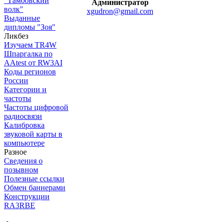
"Тамбовский
Администратор
волк"
xgudron@gmail.com
Выданные
дипломы "Зоя"
Ликбез
Изучаем TR4W
Шпаргалка по
AAtest от RW3AI
Коды регионов
России
Категории и
частоты
Частоты цифровой
радиосвязи
Калибровка
звуковой карты в
компьютере
Разное
Сведения о
позывном
Полезные ссылки
Обмен баннерами
Конструкции
RA3RBE