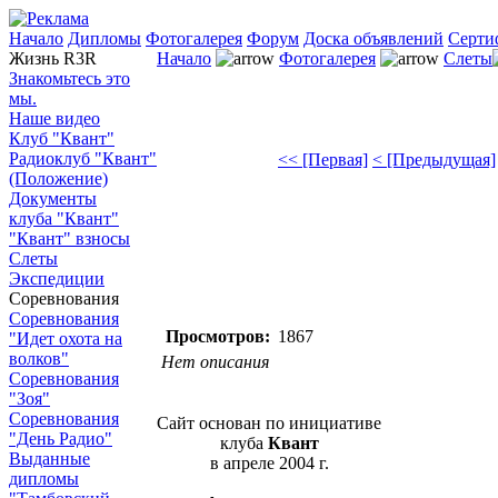
Начало
Дипломы
Фотогалерея
Форум
Доска объявлений
Серти
Жизнь R3R
Начало
Фотогалерея
Слеты
Знакомьтесь это
мы.
Наше видео
Клуб "Квант"
Радиоклуб "Квант"
<< [Первая]
< [Предыдущая]
(Положение)
Документы
клуба "Квант"
"Квант" взносы
Слеты
Экспедиции
Соревнования
Соревнования
Просмотров:
1867
"Идет охота на
волков"
Нет описания
Соревнования
"Зоя"
Соревнования
Сайт основан по инициативе
"День Радио"
клуба
Квант
Выданные
в апреле 2004 г.
дипломы