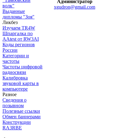
"Тамбовский
Администратор
волк"
xgudron@gmail.com
Выданные
дипломы "Зоя"
Ликбез
Изучаем TR4W
Шпаргалка по
AAtest от RW3AI
Коды регионов
России
Категории и
частоты
Частоты цифровой
радиосвязи
Калибровка
звуковой карты в
компьютере
Разное
Сведения о
позывном
Полезные ссылки
Обмен баннерами
Конструкции
RA3RBE