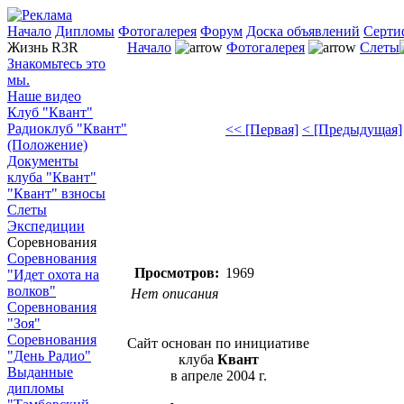
Начало
Дипломы
Фотогалерея
Форум
Доска объявлений
Серти
Жизнь R3R
Начало
Фотогалерея
Слеты
Знакомьтесь это
мы.
Наше видео
Клуб "Квант"
Радиоклуб "Квант"
<< [Первая]
< [Предыдущая]
(Положение)
Документы
клуба "Квант"
"Квант" взносы
Слеты
Экспедиции
Соревнования
Соревнования
Просмотров:
1969
"Идет охота на
волков"
Нет описания
Соревнования
"Зоя"
Соревнования
Сайт основан по инициативе
"День Радио"
клуба
Квант
Выданные
в апреле 2004 г.
дипломы