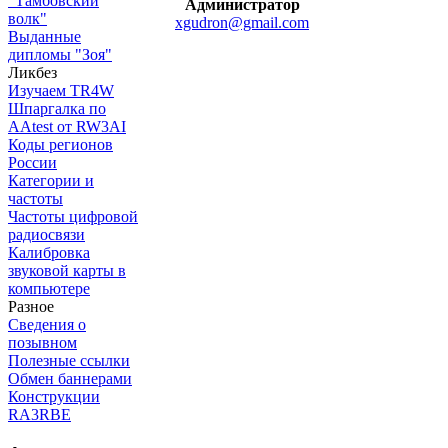
"Тамбовский
Администратор
волк"
xgudron@gmail.com
Выданные
дипломы "Зоя"
Ликбез
Изучаем TR4W
Шпаргалка по
AAtest от RW3AI
Коды регионов
России
Категории и
частоты
Частоты цифровой
радиосвязи
Калибровка
звуковой карты в
компьютере
Разное
Сведения о
позывном
Полезные ссылки
Обмен баннерами
Конструкции
RA3RBE