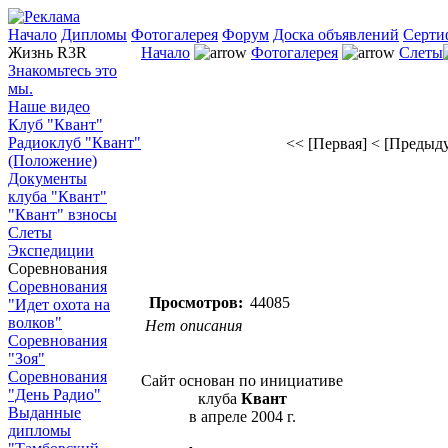
Начало
Дипломы
Фотогалерея
Форум
Доска объявлений
Серти
Жизнь R3R
Начало
Фотогалерея
Слеты
Знакомьтесь это
мы.
Наше видео
Клуб "Квант"
Радиоклуб "Квант"
<< [Первая]
< [Предыд
(Положение)
Документы
клуба "Квант"
"Квант" взносы
Слеты
Экспедиции
Соревнования
Соревнования
Просмотров:
44085
"Идет охота на
волков"
Нет описания
Соревнования
"Зоя"
Соревнования
Сайт основан по инициативе
"День Радио"
клуба
Квант
Выданные
в апреле 2004 г.
дипломы