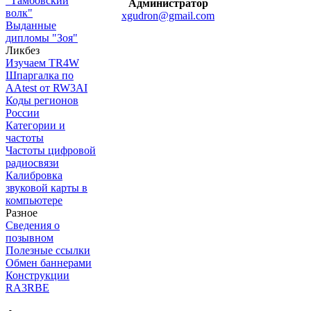
"Тамбовский
Администратор
волк"
xgudron@gmail.com
Выданные
дипломы "Зоя"
Ликбез
Изучаем TR4W
Шпаргалка по
AAtest от RW3AI
Коды регионов
России
Категории и
частоты
Частоты цифровой
радиосвязи
Калибровка
звуковой карты в
компьютере
Разное
Сведения о
позывном
Полезные ссылки
Обмен баннерами
Конструкции
RA3RBE