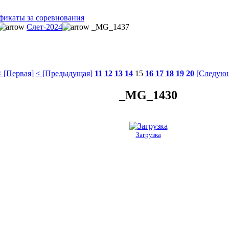
фикаты за соревнования
Слет-2024
_MG_1437
 [Первая]
< [Предыдущая]
11
12
13
14
15
16
17
18
19
20
[Следующ
_MG_1430
Загрузка