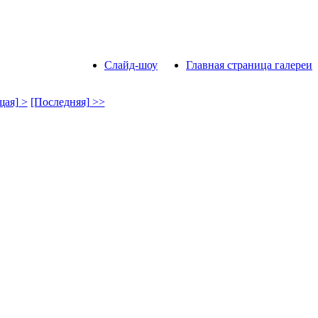
Слайд-шоу
Главная страница галереи
ая] >
[Последняя] >>