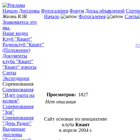
Начало
Дипломы
Фотогалерея
Форум
Доска объявлений
Серти
Жизнь R3R
Начало
Фотогалерея
Слеты
Знакомьтесь это
мы.
Наше видео
Клуб "Квант"
Радиоклуб "Квант"
<<
(Положение)
Документы
клуба "Квант"
"Квант" взносы
Слеты
Экспедиции
Соревнования
Соревнования
Просмотров:
1827
"Идет охота на
волков"
Нет описания
Соревнования
"Зоя"
Соревнования
Сайт основан по инициативе
"День Радио"
клуба
Квант
Выданные
в апреле 2004 г.
дипломы