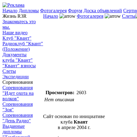
Начало
Дипломы
Фотогалерея
Форум
Доска объявлений
Серти
Жизнь R3R
Начало
Фотогалерея
Слеты
Знакомьтесь это
мы.
Наше видео
Клуб "Квант"
Радиоклуб "Квант"
(Положение)
Документы
клуба "Квант"
"Квант" взносы
Слеты
Экспедиции
Соревнования
Соревнования
Просмотров:
2603
"Идет охота на
волков"
Нет описания
Соревнования
"Зоя"
Соревнования
Сайт основан по инициативе
"День Радио"
клуба
Квант
Выданные
в апреле 2004 г.
дипломы