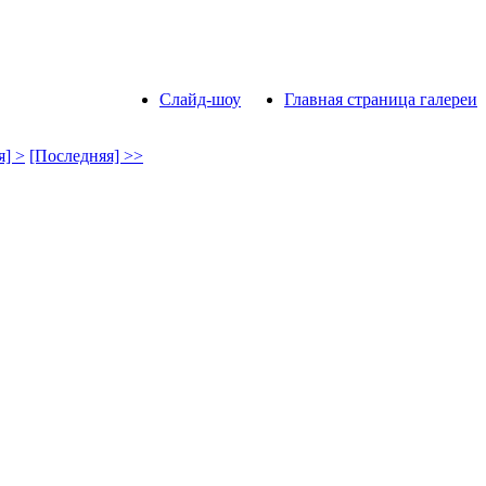
Слайд-шоу
Главная страница галереи
] >
[Последняя] >>