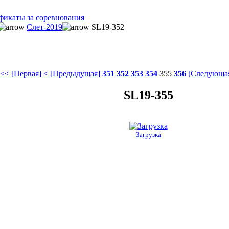
фикаты за соревнования
Слет-2019
SL19-352
<< [Первая]
< [Предыдущая]
351
352
353
354
355
356
[Следующая
SL19-355
Загрузка