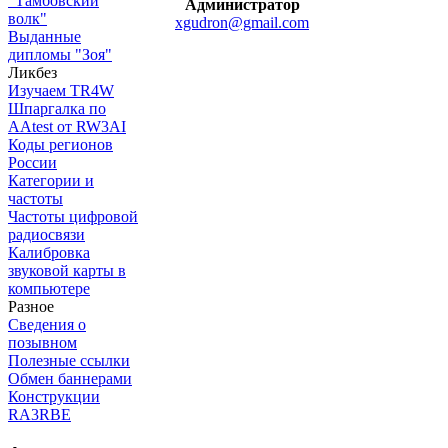
"Тамбовский
Администратор
волк"
xgudron@gmail.com
Выданные
дипломы "Зоя"
Ликбез
Изучаем TR4W
Шпаргалка по
AAtest от RW3AI
Коды регионов
России
Категории и
частоты
Частоты цифровой
радиосвязи
Калибровка
звуковой карты в
компьютере
Разное
Сведения о
позывном
Полезные ссылки
Обмен баннерами
Конструкции
RA3RBE