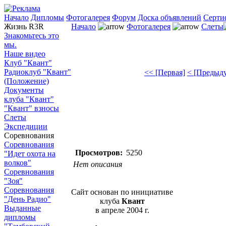
Начало
Дипломы
Фотогалерея
Форум
Доска объявлений
Серти
Жизнь R3R
Начало
Фотогалерея
Слеты
Знакомьтесь это
мы.
Наше видео
Клуб "Квант"
Радиоклуб "Квант"
<< [Первая]
< [Предыд
(Положение)
Документы
клуба "Квант"
"Квант" взносы
Слеты
Экспедиции
Соревнования
Соревнования
Просмотров:
5250
"Идет охота на
волков"
Нет описания
Соревнования
"Зоя"
Соревнования
Сайт основан по инициативе
"День Радио"
клуба
Квант
Выданные
в апреле 2004 г.
дипломы