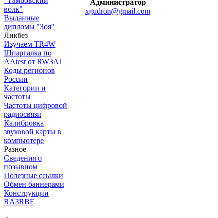
"Тамбовский
Администратор
волк"
xgudron@gmail.com
Выданные
дипломы "Зоя"
Ликбез
Изучаем TR4W
Шпаргалка по
AAtest от RW3AI
Коды регионов
России
Категории и
частоты
Частоты цифровой
радиосвязи
Калибровка
звуковой карты в
компьютере
Разное
Сведения о
позывном
Полезные ссылки
Обмен баннерами
Конструкции
RA3RBE