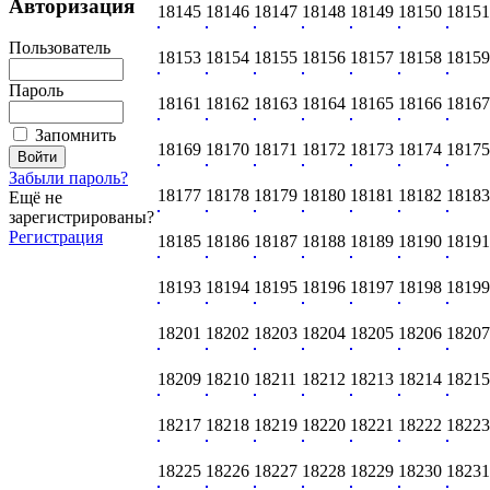
Авторизация
18145
18146
18147
18148
18149
18150
18151
Пользователь
18153
18154
18155
18156
18157
18158
18159
Пароль
18161
18162
18163
18164
18165
18166
18167
Запомнить
18169
18170
18171
18172
18173
18174
18175
Забыли пароль?
18177
18178
18179
18180
18181
18182
18183
Ещё не
зарегистрированы?
Регистрация
18185
18186
18187
18188
18189
18190
18191
18193
18194
18195
18196
18197
18198
18199
18201
18202
18203
18204
18205
18206
18207
18209
18210
18211
18212
18213
18214
18215
18217
18218
18219
18220
18221
18222
18223
18225
18226
18227
18228
18229
18230
18231