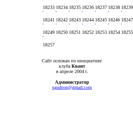
18233
18234
18235
18236
18237
18238
18239
18241
18242
18243
18244
18245
18246
18247
18249
18250
18251
18252
18253
18254
18255
18257
Сайт основан по инициативе
клуба
Квант
в апреле 2004 г.
Администратор
xgudron@gmail.com