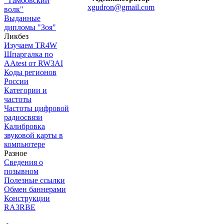
"Тамбовский
xgudron@gmail.com
волк"
Выданные
дипломы "Зоя"
Ликбез
Изучаем TR4W
Шпаргалка по
AAtest от RW3AI
Коды регионов
России
Категории и
частоты
Частоты цифровой
радиосвязи
Калибровка
звуковой карты в
компьютере
Разное
Сведения о
позывном
Полезные ссылки
Обмен баннерами
Конструкции
RA3RBE