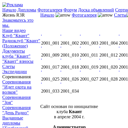
Начало
Дипломы
Фотогалерея
Форум
Доска объявлений
Серти
Жизнь R3R
Начало
Фотогалерея
Слеты
Знакомьтесь это
мы.
Наше видео
Клуб "Квант"
Радиоклуб "Квант"
2001_001
2001_002
2001_003
2001_004
2001
(Положение)
Документы
2001_009
2001_010
2001_011
2001_012
2001
клуба "Квант"
"Квант" взносы
Слеты
2001_017
2001_018
2001_019
2001_020
2001
Экспедиции
Соревнования
2001_025
2001_026
2001_027
2001_028
2001
Соревнования
"Идет охота на
2001_033
2001_034
волков"
Соревнования
"Зоя"
Сайт основан по инициативе
Соревнования
клуба
Квант
"День Радио"
в апреле 2004 г.
Выданные
дипломы
Администратор