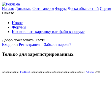
Начало
Дипломы
Фотогалерея
Форум
Доска объявлений
Серти
Начало
Новое
Форумы
Как вставить картинку или файл в форуме
Добро пожаловать,
Гость
Вход
или
Регистрация
Забыли пароль?
Только для зарегистрированных
пїЅпїЅпїЅпїЅпїЅ
FireBoard
.
пїЅпїЅпїЅпїЅпїЅпїЅпїЅ пїЅпїЅпїЅпїЅпїЅпїЅпїЅпїЅ:
Adeptus
v.2.0