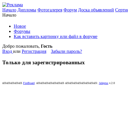
Начало
Дипломы
Фотогалерея
Форум
Доска объявлений
Серти
Начало
Новое
Форумы
Как вставить картинку или файл в форуме
Добро пожаловать,
Гость
Вход
или
Регистрация
Забыли пароль?
Только для зарегистрированных
пїЅпїЅпїЅпїЅпїЅ
FireBoard
.
пїЅпїЅпїЅпїЅпїЅпїЅпїЅ пїЅпїЅпїЅпїЅпїЅпїЅпїЅпїЅ:
Adeptus
v.2.0